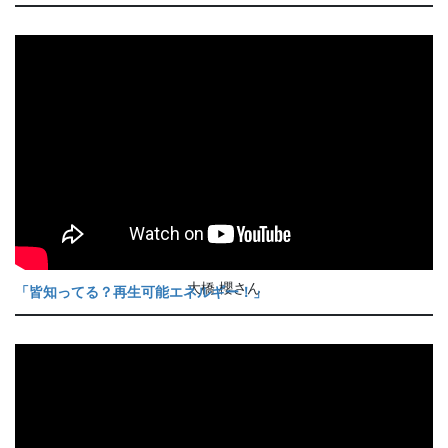
大橋 櫻さん
「皆知ってる？再生可能エネルギー！」