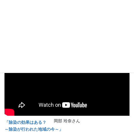
石井 翔さん
「除染はどのようにして行われているのだろうか? ～除染の目標
と主な方法 ～」
岡部 玲奈さん
「除染の効果はある？
～除染が行われた地域の今～」