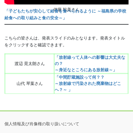
伊藤 聡美さん
「子どもたちが安心して給食を食べられるように ～福島県の学校
給食への取り組みと食の安全～」
こちらの皆さんは、発表スライドのみとなります。発表タイトル
をクリックすると確認できます。
「放射線って人体への影響は大丈夫な
渡辺 晃太朗さん
の？
～身近なところにある放射線～」
「中間貯蔵施設って何？？
山代 琴葉さん
～放射線で汚染された廃棄物はどこ
へ？～ 」
個人情報及び肖像権の取り扱いについて