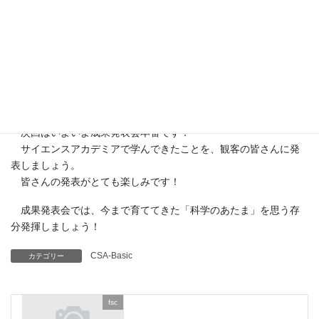
勢の前で発表する時のポイントを確認しました。
メンバーは、さっそく発表の振り返りをして、アドバイスを原
稿などに取り入れていましたね！
今回は成果発表に向けて、発表リハーサルを行いました。本番
と同じくステージに立ち、実際に観客がいることをイメージして
発表しました
次回はいよいよ成果発表会本番です！
サイエンスアカデミアで学んできたことを、観客の皆さんに発
表しましょう。
皆さんの発表がとても楽しみです！
成果発表会では、今まで育ててきた「科学のあたま」を思う存
分発揮しましょう！
CSA-Basic
カテゴリー
fsc