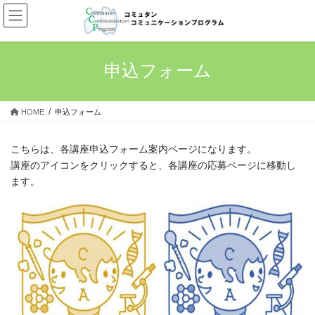
コ
ナ
ン
ビ
テ
ゲ
ン
ー
ツ
シ
申込フォーム
へ
ョ
ス
ン
キ
に
HOME
申込フォーム
ッ
移
プ
動
こちらは、各講座申込フォーム案内ページになります。
講座のアイコンをクリックすると、各講座の応募ページに移動し
ます。